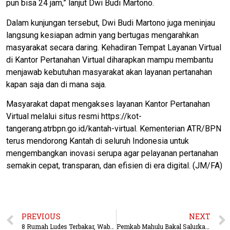
pun bisa 24 jam,” lanjut Dwi Budi Martono.
Dalam kunjungan tersebut, Dwi Budi Martono juga meninjau
langsung kesiapan admin yang bertugas mengarahkan
masyarakat secara daring. Kehadiran Tempat Layanan Virtual
di Kantor Pertanahan Virtual diharapkan mampu membantu
menjawab kebutuhan masyarakat akan layanan pertanahan
kapan saja dan di mana saja.
Masyarakat dapat mengakses layanan Kantor Pertanahan
Virtual melalui situs resmi https://kot-
tangerang.atrbpn.go.id/kantah-virtual. Kementerian ATR/BPN
terus mendorong Kantah di seluruh Indonesia untuk
mengembangkan inovasi serupa agar pelayanan pertanahan
semakin cepat, transparan, dan efisien di era digital. (JM/FA)
PREVIOUS
NEXT
8 Rumah Ludes Terbakar, Wabup Mahulu Salurkan Bantuan ke Warga di Long Hubung
Pemkab Mahulu Bakal Salurkan Bantuan Pembangunan Rumah Korban Kebakaran di Long Hubung