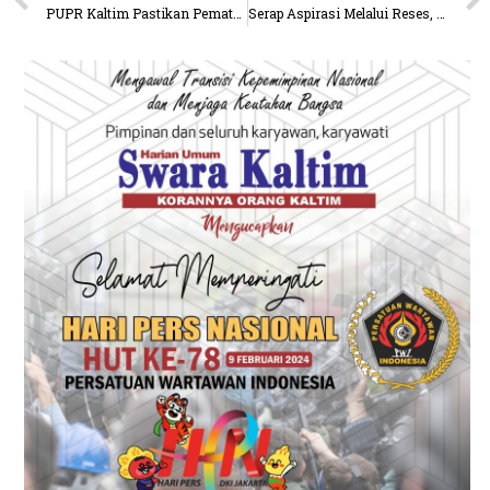
PUPR Kaltim Pastikan Pematangan Lahan RSUD Korpri Sesuai Prosedur dan Antisipasi Risiko Banjir
Serap Aspirasi Melalui Reses, Warga Tanjung Batu Minta Prioritaskan Cagar Budaya dan Infrastruktur