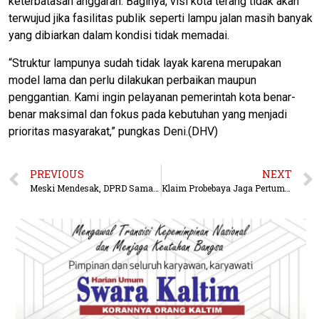
keterbatasan anggaran. Baginya, visi kota terang tidak akan
terwujud jika fasilitas publik seperti lampu jalan masih banyak
yang dibiarkan dalam kondisi tidak memadai.
​“Struktur lampunya sudah tidak layak karena merupakan
model lama dan perlu dilakukan perbaikan maupun
penggantian. Kami ingin pelayanan pemerintah kota benar-
benar maksimal dan fokus pada kebutuhan yang menjadi
prioritas masyarakat,” pungkas Deni.(DHV)
PREVIOUS
NEXT
Meski Mendesak, DPRD Samarinda Tegaskan Raperda Luar Propemperda Tetap Wajib Lewati Uji Publik
Klaim Probebaya Jaga Pertumbuhan Ekonomi, Andi Harun Janji Tambah Kekurangan Anggaran di APBD Perubahan