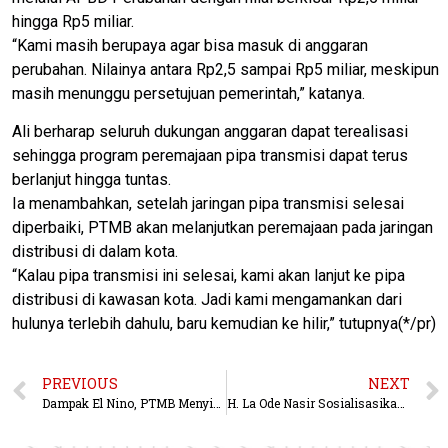
hingga Rp5 miliar.
“Kami masih berupaya agar bisa masuk di anggaran
perubahan. Nilainya antara Rp2,5 sampai Rp5 miliar, meskipun
masih menunggu persetujuan pemerintah,” katanya.
Ali berharap seluruh dukungan anggaran dapat terealisasi
sehingga program peremajaan pipa transmisi dapat terus
berlanjut hingga tuntas.
Ia menambahkan, setelah jaringan pipa transmisi selesai
diperbaiki, PTMB akan melanjutkan peremajaan pada jaringan
distribusi di dalam kota.
“Kalau pipa transmisi ini selesai, kami akan lanjut ke pipa
distribusi di kawasan kota. Jadi kami mengamankan dari
hulunya terlebih dahulu, baru kemudian ke hilir,” tutupnya(*/pr)
PREVIOUS
NEXT
Dampak El Nino, PTMB Menyiagakan 30 Mobil Tangki
H. La Ode Nasir Sosialisasikan Sosperda ke 5 Penyelenggaraan Ketahanan Keluarga di Balikpapan