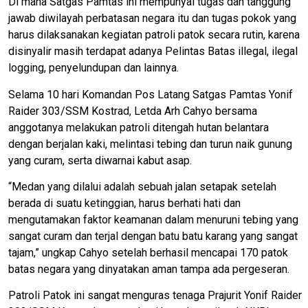
Di mana Satgas Pamtas ini mempunyai tugas dan tanggung
jawab diwilayah perbatasan negara itu dan tugas pokok yang
harus dilaksanakan kegiatan patroli patok secara rutin, karena
disinyalir masih terdapat adanya Pelintas Batas illegal, ilegal
logging, penyelundupan dan lainnya.
Selama 10 hari Komandan Pos Latang Satgas Pamtas Yonif
Raider 303/SSM Kostrad, Letda Arh Cahyo bersama
anggotanya melakukan patroli ditengah hutan belantara
dengan berjalan kaki, melintasi tebing dan turun naik gunung
yang curam, serta diwarnai kabut asap.
“Medan yang dilalui adalah sebuah jalan setapak setelah
berada di suatu ketinggian, harus berhati hati dan
mengutamakan faktor keamanan dalam menuruni tebing yang
sangat curam dan terjal dengan batu batu karang yang sangat
tajam,” ungkap Cahyo setelah berhasil mencapai 170 patok
batas negara yang dinyatakan aman tampa ada pergeseran.
Patroli Patok ini sangat menguras tenaga Prajurit Yonif Raider