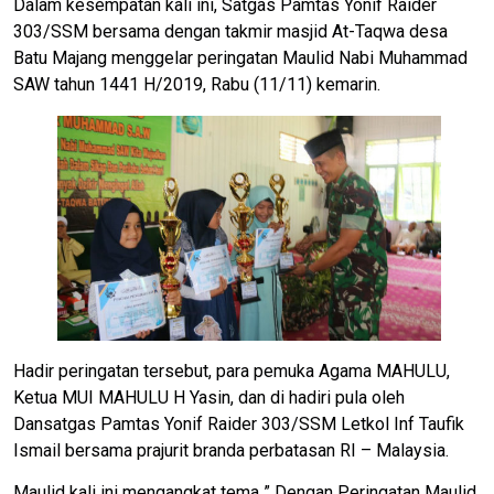
Dalam kesempatan kali ini, Satgas Pamtas Yonif Raider
303/SSM bersama dengan takmir masjid At-Taqwa desa
Batu Majang menggelar peringatan Maulid Nabi Muhammad
SAW tahun 1441 H/2019, Rabu (11/11) kemarin.
Hadir peringatan tersebut, para pemuka Agama MAHULU,
Ketua MUI MAHULU H Yasin, dan di hadiri pula oleh
Dansatgas Pamtas Yonif Raider 303/SSM Letkol Inf Taufik
Ismail bersama prajurit branda perbatasan RI – Malaysia.
Maulid kali ini mengangkat tema ” Dengan Peringatan Maulid