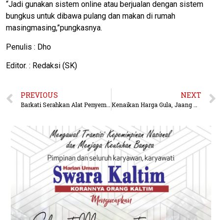
“Jadi gunakan sistem online atau berjualan dengan sistem
bungkus untuk dibawa pulang dan makan di rumah
masingmasing,”pungkasnya.
Penulis : Dho
Editor. : Redaksi (SK)
PREVIOUS
NEXT
Barkati Serahkan Alat Penyemprot Disinfektan kepada Ketua RT Sempaja Selatan
Kenaikan Harga Gula, Jaang Akan Kaji OP Seperti Tragedi Bawang Putih