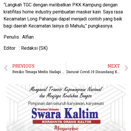
“Langkah TGC dengan melibatkan PKK Kampung dengan
kratifitas home industry pembuatan masker kain. Saya rasa
Kecamatan Long Pahangai dapat menjadi contoh yang baik
bagi daerah Kecamatan lainya di Mahulu,” pungkasnya.
Penulis : Alfian
Editor : Redaksi (SK)
PREVIOUS
NEXT
Resiko Tenaga Medis Hadapi Corona, Polres Kubar Salurkan APD Juga Vitamin Ke RSUD HIS dan Puskesmas
Darurat Covid-19 Disandang Kubar, Kini Bertambah Jadi 8 Orang Positif Corona