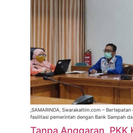
,SAMARINDA, Swarakaltim.com – Bertepatan de
fasilitasi pemerintah dengan Bank Sampah d
Tanpa Anggaran, PKK K