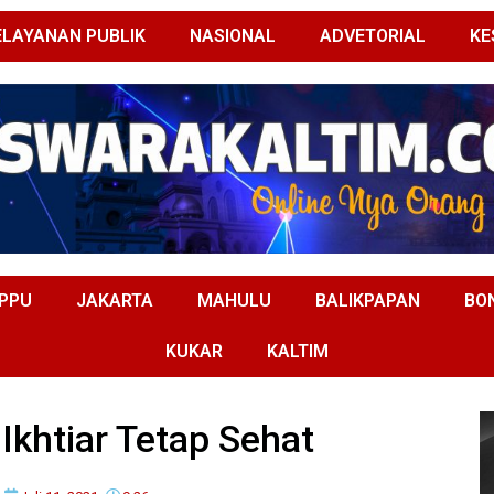
ELAYANAN PUBLIK
NASIONAL
ADVETORIAL
KE
PPU
JAKARTA
MAHULU
BALIKPAPAN
BO
KUKAR
KALTIM
Ikhtiar Tetap Sehat