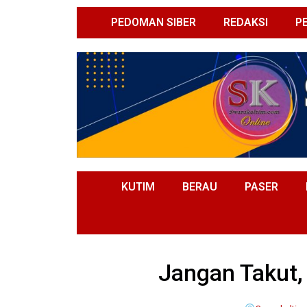
PEDOMAN SIBER
REDAKSI
P
KUTIM
BERAU
PASER
Jangan Takut, 