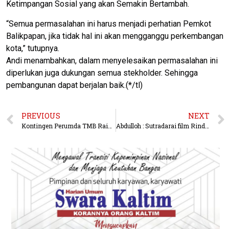
Ketimpangan Sosial yang akan Semakin Bertambah.
“Semua permasalahan ini harus menjadi perhatian Pemkot
Balikpapan, jika tidak hal ini akan mengganggu perkembangan
kota,” tutupnya.
Andi menambahkan, dalam menyelesaikan permasalahan ini
diperlukan juga dukungan semua stekholder. Sehingga
pembangunan dapat berjalan baik.(*/tl)
PREVIOUS
NEXT
Kontingen Perumda TMB Raih 13 Medali Pada PORDA Perpamsi V Kaltim di Bontang
Abdulloh : Sutradarai film Rindu Orari, Harus Terus konsisten Ciptakan Film-Film Bermutu