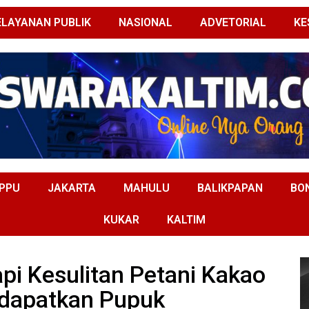
ELAYANAN PUBLIK
NASIONAL
ADVETORIAL
KE
PPU
JAKARTA
MAHULU
BALIKPAPAN
BO
KUKAR
KALTIM
api Kesulitan Petani Kakao
dapatkan Pupuk