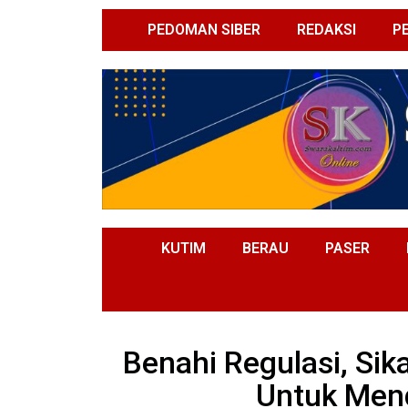
PEDOMAN SIBER
REDAKSI
P
KUTIM
BERAU
PASER
Benahi Regulasi, Sik
Untuk Men