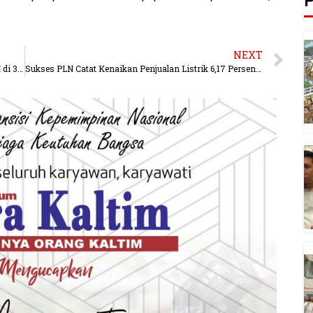
P
NEXT
Telkomsel Lanjutkan Upgrade Layanan 3G ke 4G/LTE di 300 Daerah
Sukses PLN Catat Kenaikan Penjualan Listrik 6,17 Persen Tahun 2022