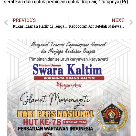
serahkan dulu untuk peminjam untuk drop air, ” tutupnya.(Pr)
PREVIOUS
NEXT
Kukar Idaman Hadir di Tengah Masyarakat, Bupati Kukar Serahkan Bantuan ke Petani dan Nelayan Di Sebulu
Kebocoran Air Setelah Melewati Meter Air, Tanggungjawab Pelanggan