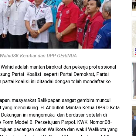
i WahidSK Kembar dari DPP GERINDA
 Wahid adalah mantan birokrat dan pekerja professional
usung Partai Koalisi seperti Partai Demokrat, Partai
 partai koalisi ini ditandai dengan telah mendaftar ke
papan, masyarakat Balikpapan sangat gembira muncul
at yang mendukung H. Abdulloh Mantan Ketua DPRD Kota
. Dukungan ini mengemuka dan berdasar setelah di
Form Model B. Persetujuan Parpol. KWK. Nomor:08-
uan pasangan calon Walikota dan wakil Walikota yang