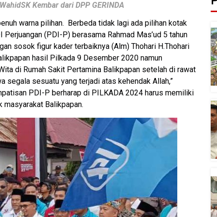
P
i WahidSK Kembar dari DPP GERINDA
nuh warna pilihan. Berbeda tidak lagi ada pilihan kotak
DI Perjuangan (PDI-P) berasama Rahmad Mas’ud 5 tahun
gan sosok figur kader terbaiknya (Alm) Thohari H.Thohari
Balikpapan hasil Pilkada 9 Desember 2020 namun
ita di Rumah Sakit Pertamina Balikpapan setelah di rawat
wa segala sesuatu yang terjadi atas kehendak Allah,”
mpatisan PDI-P berharap di PILKADA 2024 harus memiliki
 masyarakat Balikpapan.