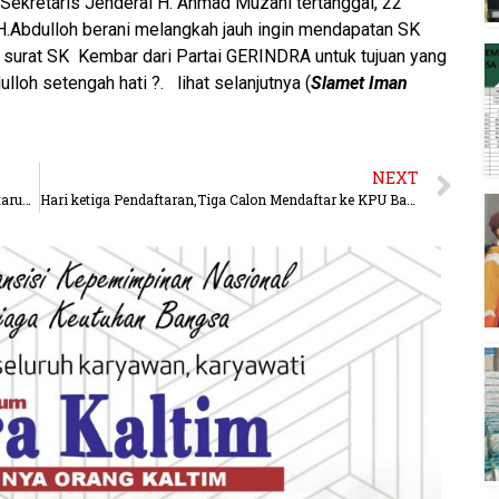
ekretaris Jenderal H. Ahmad Muzani tertanggal, 22
.Abdulloh berani melangkah jauh ingin mendapatan SK
it surat SK Kembar dari Partai GERINDRA untuk tujuan yang
oh setengah hati ?. lihat selanjutnya (
Slamet Iman
NEXT
Paslon MP-AW Resmi Daftar ke KPU Berau, Siap Bertarung di Pilkada 2024
Hari ketiga Pendaftaran,Tiga Calon Mendaftar ke KPU Balikpapan