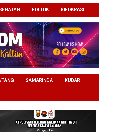
SEHATAN
POLITIK
BIROKRASI
NTANG
SAMARINDA
KUBAR