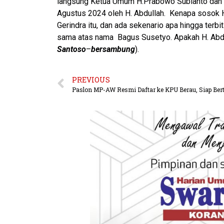
langsung Ketua Umum H.Prabowo Subianto dan S
Agustus 2024 oleh H. Abdullah. Kenapa sosok H
Gerindra itu, dan ada sekenario apa hingga terb
sama atas nama Bagus Susetyo. Apakah H. Abdull
Santoso
–
bersambung
).
PREVIOUS