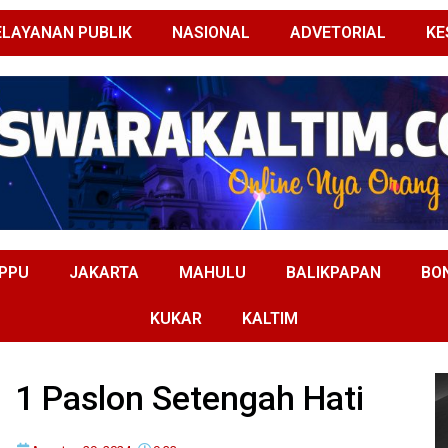
ELAYANAN PUBLIK
NASIONAL
ADVETORIAL
KE
PPU
JAKARTA
MAHULU
BALIKPAPAN
BO
KUKAR
KALTIM
, 1 Paslon Setengah Hati