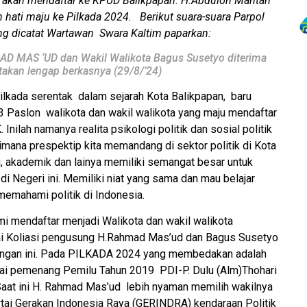
ga akan mendaftar ke KPUD Balikpapan. H.Abduloh Mantan
hati maju ke Pilkada 2024. Berikut suara-suara Parpol
ng dicatat Wartawan Swara Kaltim paparkan:
AD MAS ‘UD dan Wakil Walikota Bagus Susetyo diterima
akan lengap berkasnya (29/8/’24)
ilkada serentak dalam sejarah Kota Balikpapan, baru
 3 Paslon walikota dan wakil walikota yang maju mendaftar
Inilah namanya realita psikologi politik dan sosial politik
imana prespektip kita memandang di sektor politik di Kota
si, akademik dan lainya memiliki semangat besar untuk
di Negeri ini. Memiliki niat yang sama dan mau belajar
memahami politik di Indonesia.
 mendaftar menjadi Walikota dan wakil walikota
rtai Koliasi pengusung H.Rahmad Mas’ud dan Bagus Susetyo
ngan ini. Pada PILKADA 2024 yang membedakan adalah
rtai pemenang Pemilu Tahun 2019 PDI-P. Dulu (Alm)Thohari
Saat ini H. Rahmad Mas’ud lebih nyaman memilih wakilnya
ai Gerakan Indonesia Raya (GERINDRA) kendaraan Politik