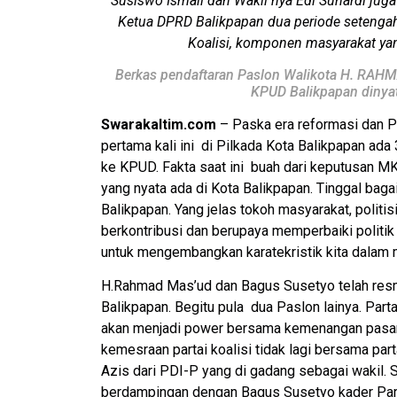
Susiswo Ismail dan Wakil nya Edi Sunardi ju
Ketua DPRD Balikpapan dua periode setengah 
Koalisi, komponen masyarakat ya
Berkas pendaftaran Paslon Walikota H. RAHM
KPUD Balikpapan dinyat
Swarakaltim.com
– Paska era reformasi dan P
pertama kali ini di Pilkada Kota Balikpapan ada
ke KPUD. Fakta saat ini buah dari keputusan MK. 
yang nyata ada di Kota Balikpapan. Tinggal baga
Balikpapan. Yang jelas tokoh masyarakat, politi
berkontribusi dan berupaya memperbaiki politik 
untuk mengembangkan karatekristik kita dalam 
H.Rahmad Mas’ud dan Bagus Susetyo telah resmi
Balikpapan. Begitu pula dua Paslon lainya. Pa
akan menjadi power bersama kemenangan pasa
kemesraan partai koalisi tidak lagi bersama pa
Azis dari PDI-P yang di gadang sebagai wakil. 
berdampingan dengan Bagus Susetyo kader Part