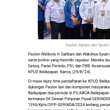
Paslon Sabani dan Syukr
Paslon Walikota H. Sahbani dan Wakilnya Syukri
serta politisi yang memiliki reputasi. Mereka di
Gelora, Partai Perindo, PSI, dan PBB. Keseriusan
KPUD Balikpapan Kamis, (29/8/’24).
Di masa injury time pendaftaran ke KPUD Balik
dukungan Paslon lain dari komponen masyarak
Balikpapan dua periode di PILKADA Balikpapan
terimanya SK Dewan Pimpinan Pusat GERINDRA 
1394/Kpts/DPP-GERINDA/2024 tentang, persetuj