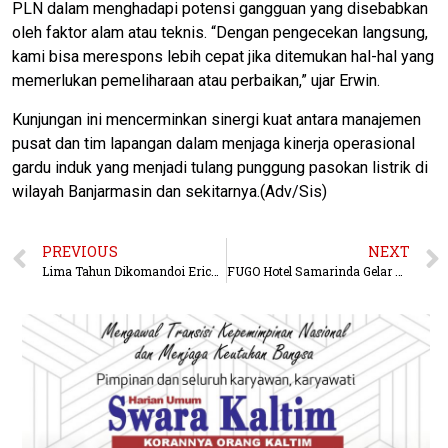
PLN dalam menghadapi potensi gangguan yang disebabkan
oleh faktor alam atau teknis. “Dengan pengecekan langsung,
kami bisa merespons lebih cepat jika ditemukan hal-hal yang
memerlukan pemeliharaan atau perbaikan,” ujar Erwin.
Kunjungan ini mencerminkan sinergi kuat antara manajemen
pusat dan tim lapangan dalam menjaga kinerja operasional
gardu induk yang menjadi tulang punggung pasokan listrik di
wilayah Banjarmasin dan sekitarnya.(Adv/Sis)
PREVIOUS
NEXT
Lima Tahun Dikomandoi Erick Thohir, Keandalan Listrik Untuk Masyarakat Tanah Bumbu Semakin Meningkat
FUGO Hotel Samarinda Gelar Gathering Eksklusif Bersama Media, Foodies, dan Influencer, Sajikan Ragam Promo Menarik