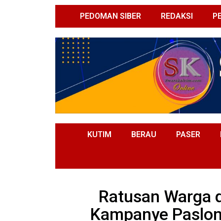
PEDOMAN SIBER
REDAKSI
P
KUTIM
BERAU
PASER
Ratusan Warga d
Kampanye Paslon