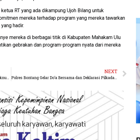
ketua RT yang ada dikampung Ujoh Bilang untuk
 komitmen mereka terhadap program yang mereka tawarkan
yang hadir.
ye mereka di berbagai titik di Kabupaten Mahakam Ulu
antikan gebrakan dan program-program nyata dari mereka
NEXT
Calon Bupati MANIS, Jika Terpilih Saya Akan Audit Oknum Yang Salahgunakan Angggaran
Polres Bontang Gelar Do’a Bersama dan Deklarasi Pilkada Damai 2024.