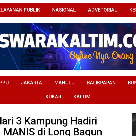
ELAYANAN PUBLIK
NASIONAL
ADVETORIAL
KE
PPU
JAKARTA
MAHULU
BALIKPAPAN
BO
KUKAR
KALTIM
ari 3 Kampung Hadiri
 MANIS di Long Bagun