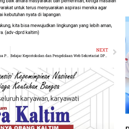
ng baik antara masyarakat dan pemerintah, ketiga masalah
syarakat untuk terus menyuarakan aspirasi mereka agar
i kebutuhan nyata di lapangan.
kung, kita bisa mewujudkan lingkungan yang lebih aman,
a. (adv-dprd kaltim)
NEXT
Melaju Kencang Selepas Cidera, Crosser AHM Raih Dua Podium Pada Final Kejurnas Motocross.
Belajar Keprotokolan dan Pengelolaan Web Sekretariat DPRD Kaltim Studi Tiru ke Jabar