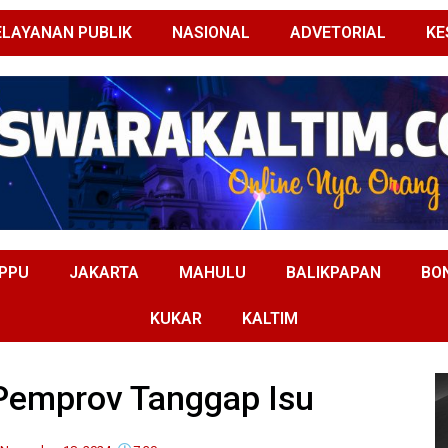
ELAYANAN PUBLIK
NASIONAL
ADVETORIAL
KE
PPU
JAKARTA
MAHULU
BALIKPAPAN
BO
KUKAR
KALTIM
Pemprov Tanggap Isu