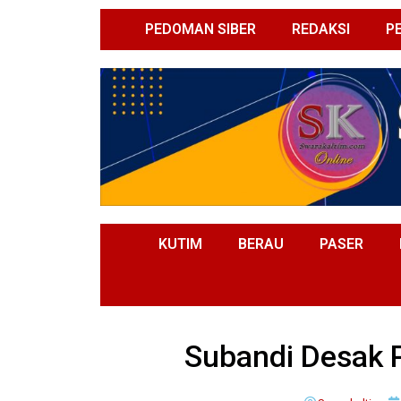
PEDOMAN SIBER
REDAKSI
P
KUTIM
BERAU
PASER
Subandi Desak 