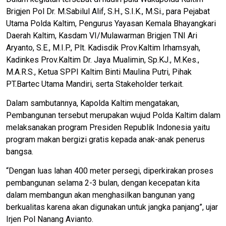
Brigjen Pol Dr. M.Sabilul Alif, S.H., S.I.K., M.Si., para Pejabat
Utama Polda Kaltim, Pengurus Yayasan Kemala Bhayangkari
Daerah Kaltim, Kasdam VI/Mulawarman Brigjen TNI Ari
Aryanto, S.E., M.I.P., Plt. Kadisdik Prov.Kaltim Irhamsyah,
Kadinkes Prov.Kaltim Dr. Jaya Mualimin, Sp.KJ., M.Kes.,
M.A.R.S., Ketua SPPI Kaltim Binti Maulina Putri, Pihak
PT.Bartec Utama Mandiri, serta Stakeholder terkait.
Dalam sambutannya, Kapolda Kaltim mengatakan,
Pembangunan tersebut merupakan wujud Polda Kaltim dalam
melaksanakan program Presiden Republik Indonesia yaitu
program makan bergizi gratis kepada anak-anak penerus
bangsa.
“Dengan luas lahan 400 meter persegi, diperkirakan proses
pembangunan selama 2-3 bulan, dengan kecepatan kita
dalam membangun akan menghasilkan bangunan yang
berkualitas karena akan digunakan untuk jangka panjang”, ujar
Irjen Pol Nanang Avianto.