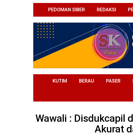
PEDOMAN SIBER
REDAKSI
P
KUTIM
BERAU
PASER
Wawali : Disdukcapil 
Akurat 