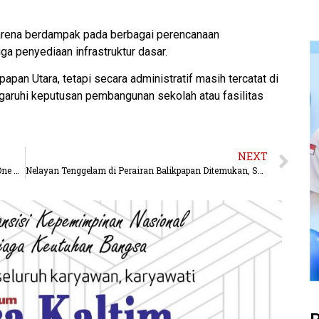
 karena berdampak pada berbagai perencanaan
ga penyediaan infrastruktur dasar.
apan Utara, tetapi secara administratif masih tercatat di
ngaruhi keputusan pembangunan sekolah atau fasilitas
NEXT
Polri Pantau Udara Arus Balik Lewat Udara, Sistem One Way Berlaku Lancar Hingga Kalikangkung
Nelayan Tenggelam di Perairan Balikpapan Ditemukan, Sat Brimob Polda Kaltim dan Tim Gabungan Bantu Evakuasi Jenazah