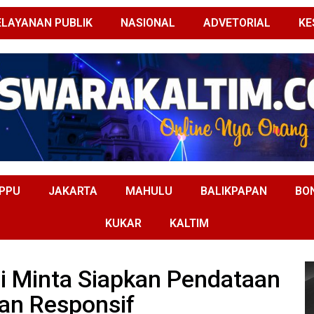
ELAYANAN PUBLIK
NASIONAL
ADVETORIAL
KE
PPU
JAKARTA
MAHULU
BALIKPAPAN
BO
KUKAR
KALTIM
di Minta Siapkan Pendataan
dan Responsif