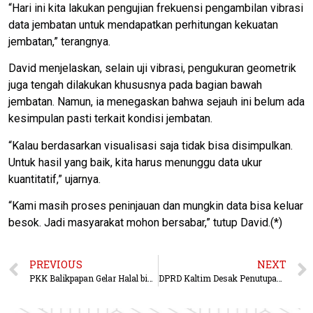
“Hari ini kita lakukan pengujian frekuensi pengambilan vibrasi
data jembatan untuk mendapatkan perhitungan kekuatan
jembatan,” terangnya.
David menjelaskan, selain uji vibrasi, pengukuran geometrik
juga tengah dilakukan khususnya pada bagian bawah
jembatan. Namun, ia menegaskan bahwa sejauh ini belum ada
kesimpulan pasti terkait kondisi jembatan.
“Kalau berdasarkan visualisasi saja tidak bisa disimpulkan.
Untuk hasil yang baik, kita harus menunggu data ukur
kuantitatif,” ujarnya.
“Kami masih proses peninjauan dan mungkin data bisa keluar
besok. Jadi masyarakat mohon bersabar,” tutup David.(*)
PREVIOUS
NEXT
PKK Balikpapan Gelar Halal bihalal dan Resmikan Podcats
DPRD Kaltim Desak Penutupan Total Jembatan Mahakam I, Soroti Keselamatan Usai 23 Kali Tabrakan