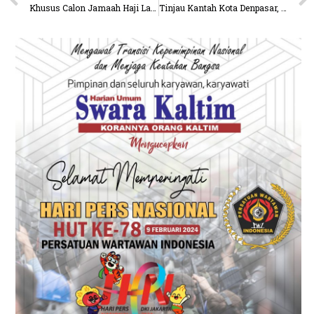
Khusus Calon Jamaah Haji Lanjut Usia, DPRD Minta Kemenag Lebih Selektif Periksa Kesehatannya
Tinjau Kantah Kota Denpasar, Wamen ATR/Waka BPN Tekankan Pentingnya Budaya Melayani