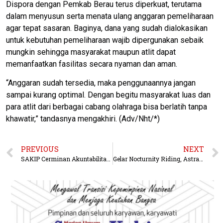
Dispora dengan Pemkab Berau terus diperkuat, terutama
dalam menyusun serta menata ulang anggaran pemeliharaan
agar tepat sasaran. Baginya, dana yang sudah dialokasikan
untuk kebutuhan pemeliharaan wajib dipergunakan sebaik
mungkin sehingga masyarakat maupun atlit dapat
memanfaatkan fasilitas secara nyaman dan aman.
“Anggaran sudah tersedia, maka penggunaannya jangan
sampai kurang optimal. Dengan begitu masyarakat luas dan
para atlit dari berbagai cabang olahraga bisa berlatih tanpa
khawatir,” tandasnya mengakhiri. (Adv/Nht/*)
PREVIOUS
NEXT
SAKIP Cerminan Akuntabilitas Publik, Irjen dan Sekjen Kementerian ATR/BPN Tegaskan Peran Strategis Pemimpin dan Integritas Kinerja
Gelar Nocturnity Riding, Astra Motor Kaltim 2 Ajak Komunitas Honda Samarinda dan Tenggarong