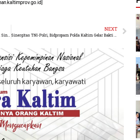
P
an.kaltimprov.go.id]
NEXT
Polda Kaltim dan Pertamina Hulu Balikpapan Perkuat Sinergi Digitalisasi Pengamanan
Sinergitas TNI-Polri, Bidpropam Polda Kaltim Gelar Bakti Kesehatan di Panti Jompo Balikpapan