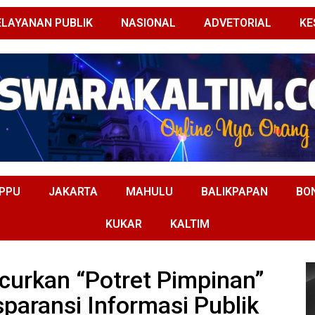
ELAYANAN PUBLIK
NASIONAL
ADVETORIAL
KE
PPU
JAKARTA
MAHULU
BALIKPAPAN
BO
KUKAR
KALTIM
curkan “Potret Pimpinan”
paransi Informasi Publik