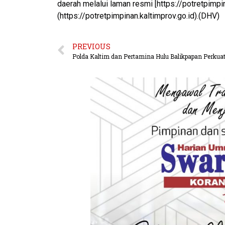
daerah melalui laman resmi [https://potretpimpin
(https://potretpimpinan.kaltimprov.go.id).(DHV)
PREVIOUS