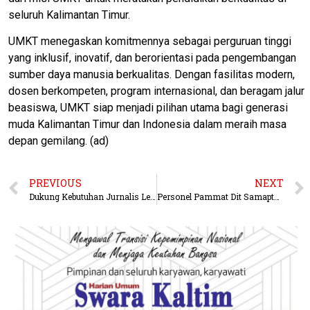
seluruh Kalimantan Timur.
UMKT menegaskan komitmennya sebagai perguruan tinggi
yang inklusif, inovatif, dan berorientasi pada pengembangan
sumber daya manusia berkualitas. Dengan fasilitas modern,
dosen berkompeten, program internasional, dan beragam jalur
beasiswa, UMKT siap menjadi pilihan utama bagi generasi
muda Kalimantan Timur dan Indonesia dalam meraih masa
depan gemilang. (ad)
PREVIOUS
NEXT
Dukung Kebutuhan Jurnalis Lewat New Honda Vari0 125, Astra Motor Kalimantan Timur 2 Hadirkan Honda Journeylist
Personel Pammat Dit Samapta Polda Kaltim, Bantu Kebakaran Rumah Warga di Balikpapan Barat