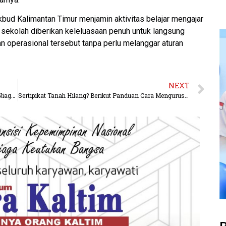
kbud Kalimantan Timur menjamin aktivitas belajar mengajar
 sekolah diberikan keleluasaan penuh untuk langsung
 operasional tersebut tanpa perlu melanggar aturan
NEXT
Sempat Tertekan Biaya Operasional, Perumda Varia Niaga Samarinda Mulai Bukukan Laba Lewat Teras Samarinda
Sertipikat Tanah Hilang? Berikut Panduan Cara Mengurusnya