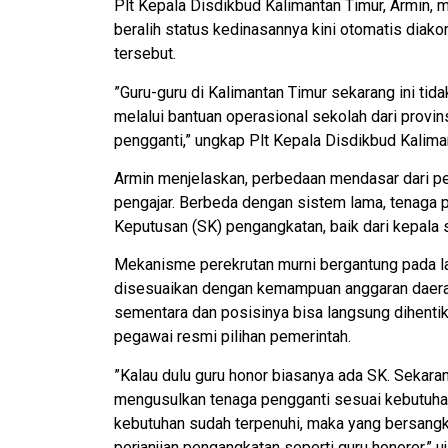
​Plt Kepala Disdikbud Kalimantan Timur, Armin,
beralih status kedinasannya kini otomatis dia
tersebut.
​”Guru-guru di Kalimantan Timur sekarang ini t
melalui bantuan operasional sekolah dari provi
pengganti,” ungkap Plt Kepala Disdikbud Kalima
​Armin menjelaskan, perbedaan mendasar dari pe
pengajar. Berbeda dengan sistem lama, tenaga p
Keputusan (SK) pengangkatan, baik dari kepala s
​Mekanisme perekrutan murni bergantung pada l
disesuaikan dengan kemampuan anggaran daerah.
sementara dan posisinya bisa langsung dihentika
pegawai resmi pilihan pemerintah.
​”Kalau dulu guru honor biasanya ada SK. Sekara
mengusulkan tenaga pengganti sesuai kebutuha
kebutuhan sudah terpenuhi, maka yang bersangku
perjanjian pengangkatan seperti guru honorer,” uj