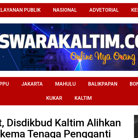
ELAYANAN PUBLIK
NASIONAL
ADVETORIAL
KE
PPU
JAKARTA
MAHULU
BALIKPAPAN
BO
KUKAR
KALTIM
, Disdikbud Kaltim Alihkan
Skema Tenaga Pengganti