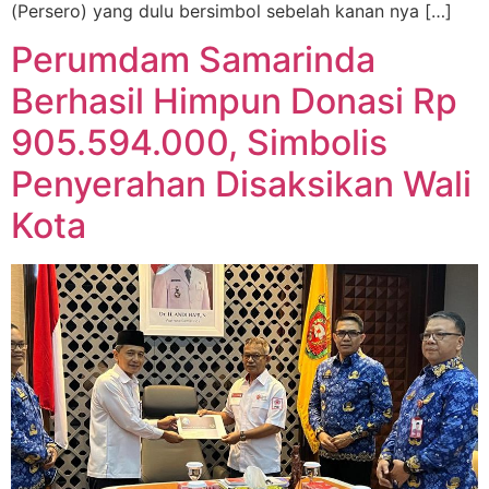
(Persero) yang dulu bersimbol sebelah kanan nya […]
Perumdam Samarinda
Berhasil Himpun Donasi Rp
905.594.000, Simbolis
Penyerahan Disaksikan Wali
Kota