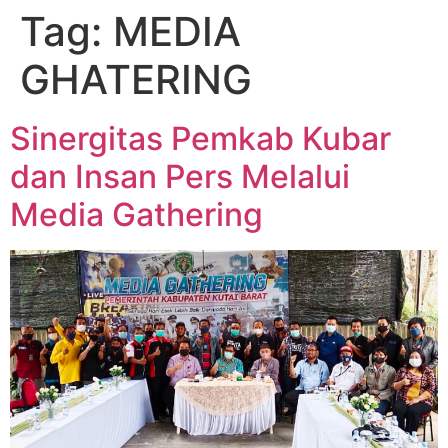
Tag:
MEDIA
GHATERING
Sinergitas Pemkab Kubar
dan Insan Pers Melalui
Media Gathering