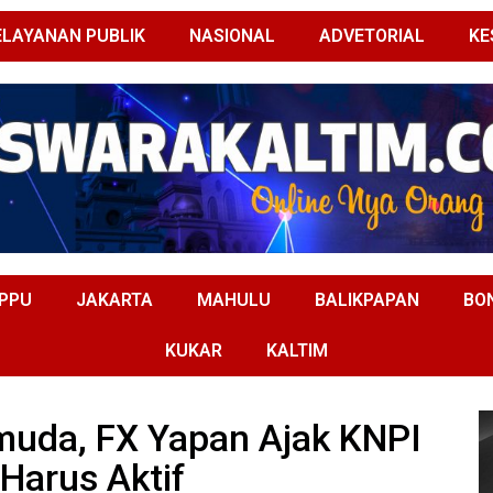
ELAYANAN PUBLIK
NASIONAL
ADVETORIAL
KE
PPU
JAKARTA
MAHULU
BALIKPAPAN
BO
KUKAR
KALTIM
muda, FX Yapan Ajak KNPI
Harus Aktif