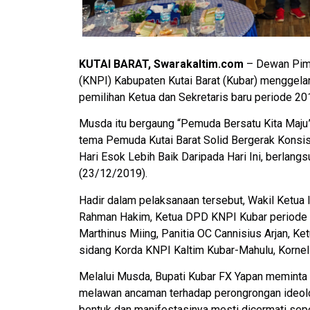
KUTAI BARAT, Swarakaltim.com
– Dewan Pimp
(KNPI) Kabupaten Kutai Barat (Kubar) menggel
pemilihan Ketua dan Sekretaris baru periode 2
Musda itu bergaung “Pemuda Bersatu Kita Maju”
tema Pemuda Kutai Barat Solid Bergerak Kons
Hari Esok Lebih Baik Daripada Hari Ini, berlang
(23/12/2019).
Hadir dalam pelaksanaan tersebut, Wakil Ketua 
Rahman Hakim, Ketua DPD KNPI Kubar periode
Marthinus Miing, Panitia OC Cannisius Arjan, Ke
sidang Korda KNPI Kaltim Kubar-Mahulu, Korneli
Melalui Musda, Bupati Kubar FX Yapan meminta 
melawan ancaman terhadap perongrongan ideolog
bentuk dan manifestasinya mesti dicermati sepe