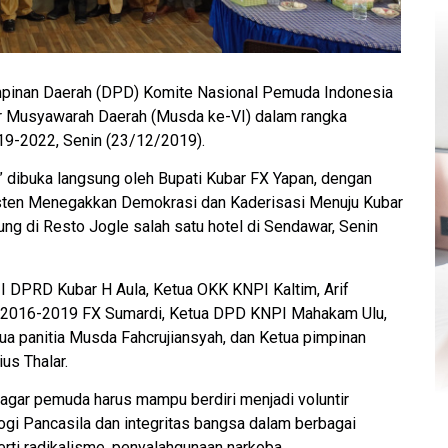
inan Daerah (DPD) Komite Nasional Pemuda Indonesia
ar Musyawarah Daerah (Musda ke-VI) dalam rangka
019-2022, Senin (23/12/2019).
 dibuka langsung oleh Bupati Kubar FX Yapan, dengan
isten Menegakkan Demokrasi dan Kaderisasi Menuju Kubar
sung di Resto Jogle salah satu hotel di Sendawar, Senin
II DPRD Kubar H Aula, Ketua OKK KNPI Kaltim, Arif
 2016-2019 FX Sumardi, Ketua DPD KNPI Mahakam Ulu,
tua panitia Musda Fahcrujiansyah, dan Ketua pimpinan
us Thalar.
agar pemuda harus mampu berdiri menjadi voluntir
i Pancasila dan integritas bangsa dalam berbagai
rti radikalisme, penyalahgunaan narkoba.