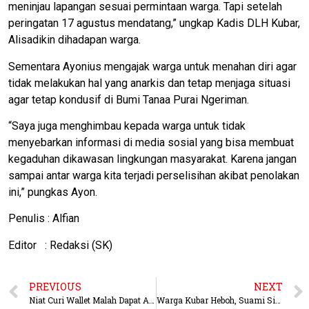
meninjau lapangan sesuai permintaan warga. Tapi setelah
peringatan 17 agustus mendatang,” ungkap Kadis DLH Kubar,
Alisadikin dihadapan warga.
Sementara Ayonius mengajak warga untuk menahan diri agar
tidak melakukan hal yang anarkis dan tetap menjaga situasi
agar tetap kondusif di Bumi Tanaa Purai Ngeriman.
“Saya juga menghimbau kepada warga untuk tidak
menyebarkan informasi di media sosial yang bisa membuat
kegaduhan dikawasan lingkungan masyarakat. Karena jangan
sampai antar warga kita terjadi perselisihan akibat penolakan
ini,” pungkas Ayon.
Penulis : Alfian
Editor : Redaksi (SK)
PREVIOUS
NEXT
Niat Curi Wallet Malah Dapat AKI, Kedua Pelaku Diamankan Polsek Derawan
Warga Kubar Heboh, Suami Simpan Jenazah Istri Dalam Tandon Air