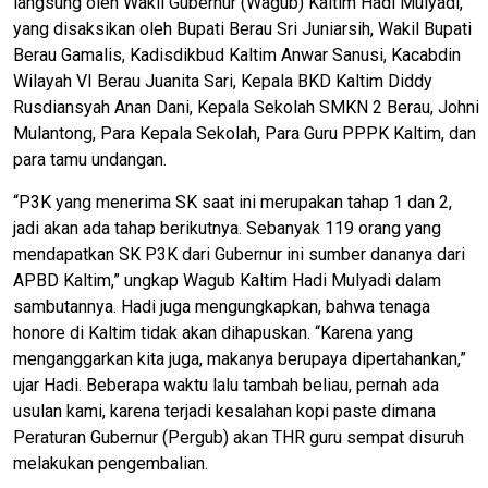
langsung oleh Wakil Gubernur (Wagub) Kaltim Hadi Mulyadi,
yang disaksikan oleh Bupati Berau Sri Juniarsih, Wakil Bupati
Berau Gamalis, Kadisdikbud Kaltim Anwar Sanusi, Kacabdin
Wilayah VI Berau Juanita Sari, Kepala BKD Kaltim Diddy
Rusdiansyah Anan Dani, Kepala Sekolah SMKN 2 Berau, Johni
Mulantong, Para Kepala Sekolah, Para Guru PPPK Kaltim, dan
para tamu undangan.
“P3K yang menerima SK saat ini merupakan tahap 1 dan 2,
jadi akan ada tahap berikutnya. Sebanyak 119 orang yang
mendapatkan SK P3K dari Gubernur ini sumber dananya dari
APBD Kaltim,” ungkap Wagub Kaltim Hadi Mulyadi dalam
sambutannya. Hadi juga mengungkapkan, bahwa tenaga
honore di Kaltim tidak akan dihapuskan. “Karena yang
menganggarkan kita juga, makanya berupaya dipertahankan,”
ujar Hadi. Beberapa waktu lalu tambah beliau, pernah ada
usulan kami, karena terjadi kesalahan kopi paste dimana
Peraturan Gubernur (Pergub) akan THR guru sempat disuruh
melakukan pengembalian.