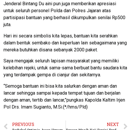
Jenderal Bintang Du aini pun juga memberikan apresiasi
untuk seluruh personel Polda dan Polres Jajaran atas
partisipasi bantuan yang berhasil dikumpulkan senilai Rp500
juta.
Hari ini secara simbolis kita lepas, bantuan kita serahkan
dalam bentuk sembako dan keperluan lain sebagaimana yang
mereka butuhkan disana sebanyak 2000 paket.
Saya mengajak seluruh lapisan masyarakat yang memiliki
kelebihan rejeki, untuk sama-sama berbuat bantu saudara kita
yang terdampak gempa di cianjur dan sekitarnya.
“Semoga bantuan ini bisa kita salurkan dengan aman dan
lancar sehingga sampai kepada tempat tujuan dan berjalan
dengan aman, tertib dan lancar,”pungkas Kapolda Kaltim Irjen
Pol Drs. Imam Sugianto, M.Si.(*/hms/Pld)
PREVIOUS
NEXT
Berbekal Optimis Juara Umum, Bupati Lepas 1.451 Kontingen Berau Di Porprov VII Kaltim
Dewan Masih Kaji Revisi Perda IMTN