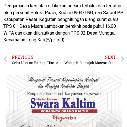
Pengamanan kegiatan dilakukan secara terbuka dan tertutup
oleh personil Polres Paser, Kodim 0904/TNG, dan Satpol PP
Kabupaten Paser. Kegiatan penghitungan ulang surat suara
TPS 01 Desa Muara Lambakan berakhir pada pukul 16.00
WITA dan akan dilanjutkan dengan TPS 02 Desa Munggu,
Kecamatan Long Kali.(*/pr-pld)
PREVIOUS
NEXT
Gelar Nonton Bareng Film A Quite Place Day One, Hadirkan Keseruan Bagi Pelanggan Telkomsel Prestige
Wabup Kukar Ajak Masyarakat Sholawat Bareng di ‘Pesisir Bersholawat 2024’