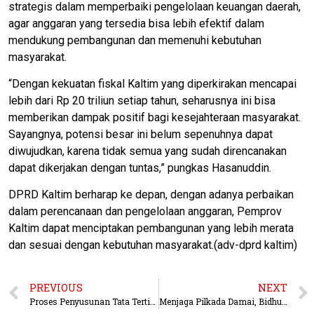
strategis dalam memperbaiki pengelolaan keuangan daerah,
agar anggaran yang tersedia bisa lebih efektif dalam
mendukung pembangunan dan memenuhi kebutuhan
masyarakat.
“Dengan kekuatan fiskal Kaltim yang diperkirakan mencapai
lebih dari Rp 20 triliun setiap tahun, seharusnya ini bisa
memberikan dampak positif bagi kesejahteraan masyarakat.
Sayangnya, potensi besar ini belum sepenuhnya dapat
diwujudkan, karena tidak semua yang sudah direncanakan
dapat dikerjakan dengan tuntas,” pungkas Hasanuddin.
DPRD Kaltim berharap ke depan, dengan adanya perbaikan
dalam perencanaan dan pengelolaan anggaran, Pemprov
Kaltim dapat menciptakan pembangunan yang lebih merata
dan sesuai dengan kebutuhan masyarakat.(adv-dprd kaltim)
PREVIOUS
NEXT
Proses Penyusunan Tata Tertib Anggota DPRD Kaltim Semakin Matang, Fokus pada Kinerja yang Lebih Baik
Menjaga Pilkada Damai, Bidhumas Polda Kaltim Silaturahmi Ke Ketua FKUB Berau