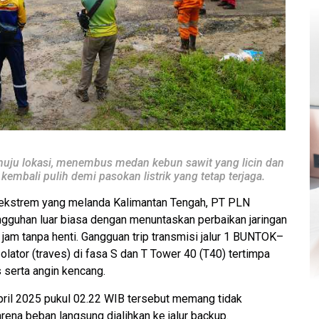
nuju lokasi, menembus medan kebun sawit yang licin dan
embali pulih demi pasokan listrik yang tetap terjaga.
 ekstrem yang melanda Kalimantan Tengah, PT PLN
gguhan luar biasa dengan menuntaskan perbaikan jaringan
am tanpa henti. Gangguan trip transmisi jalur 1 BUNTOK–
ator (traves) di fasa S dan T Tower 40 (T40) tertimpa
 serta angin kencang.
April 2025 pukul 02.22 WIB tersebut memang tidak
na beban langsung dialihkan ke jalur backup.