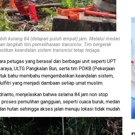
lebih kurang 84 (delapan puluh empat) jam. Melalui medan
an langkah tim pemeliharaan transmisi. Tim bergerak
ikan keandalan sistem transmisi tetap terjaga.
ara petugas yang berasal dari berbagai unit seperti UPT
araya, ULTG Pangkalan Bun, serta tim PDKB (Pekerjaan
ntuk bahu-membahu mengembalikan keandalan sistem,
ulfitri yang menjadi dambaan setiap umat muslim.
rianto, menjelaskan bahwa selama 84 jam non stop
 proses pemulihan gangguan, seperti cuaca buruk, medan
an hutan sehingga akses jalan menuju lokasi tidak mudah.