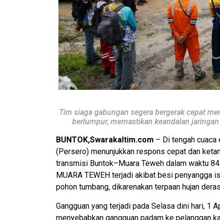
Tim siaga gabungan segera bergerak cepat me
berlumpur, memastikan keandalan jaringan k
BUNTOK,Swarakaltim.com
– Di tengah cuaca
(Persero) menunjukkan respons cepat dan ketan
transmisi Buntok–Muara Teweh dalam waktu 84 j
MUARA TEWEH terjadi akibat besi penyangga isol
pohon tumbang, dikarenakan terpaan hujan deras
Gangguan yang terjadi pada Selasa dini hari, 1 
menyebabkan gangguan padam ke pelanggan kare