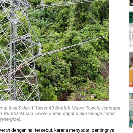
 di fasa S dan T Tower 40 Buntok-Muara Teweh, sehingga
 1 Buntok-Muara Teweh sudah dapat dialiri tenaga listrik
(energize).
yerah dengan hal tersebut, karena menyadari pentingnya