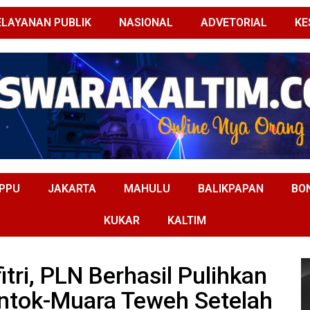
ELAYANAN PUBLIK
NASIONAL
ADVETORIAL
KE
PPU
JAKARTA
MAHULU
BALIKPAPAN
BO
KUKAR
KALTIM
tri, PLN Berhasil Pulihkan
ntok-Muara Teweh Setelah