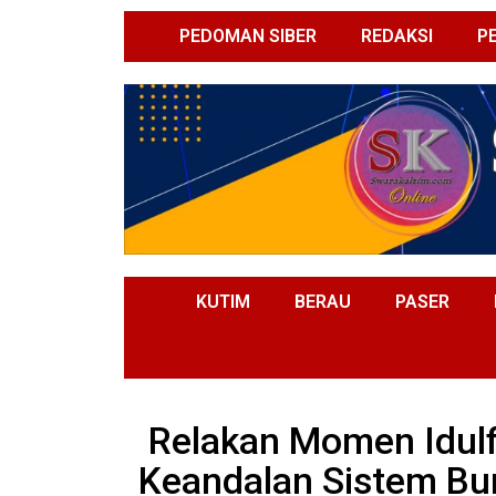
PEDOMAN SIBER
REDAKSI
P
KUTIM
BERAU
PASER
Relakan Momen Idulfi
Keandalan Sistem Bu