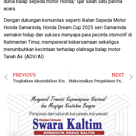
dunia balap sepeda motor Honda,” ujar salah satu panitia
acara.
Dengan dukungan komunitas seperti Ikatan Sepeda Motor
Honda Samarinda, Honda Dream Cup 2025 seri Samarinda
semakin hidup dan sukses menyapa para pecinta otomotif di
Kalimantan Timur, mempererat kebersamaan sekaligus
menumbuhkan kecintaan terhadap olahraga balap motor
Tanah Air. (ADV/AI)
PREVIOUS
NEXT
Tingkatkan Akuntabilitas Kinerja, Sekjen Kementerian ATR/BPN Targetkan SAKIP Capai Predikat A
Maksimalkan Pengelolaan Pasar SAD Guna Dongkrak PAD