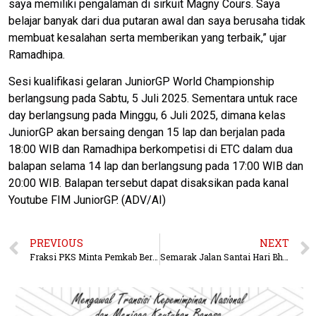
saya memiliki pengalaman di sirkuit Magny Cours. Saya
belajar banyak dari dua putaran awal dan saya berusaha tidak
membuat kesalahan serta memberikan yang terbaik,” ujar
Ramadhipa.
Sesi kualifikasi gelaran JuniorGP World Championship
berlangsung pada Sabtu, 5 Juli 2025. Sementara untuk race
day berlangsung pada Minggu, 6 Juli 2025, dimana kelas
JuniorGP akan bersaing dengan 15 lap dan berjalan pada
18:00 WIB dan Ramadhipa berkompetisi di ETC dalam dua
balapan selama 14 lap dan berlangsung pada 17:00 WIB dan
20:00 WIB. Balapan tersebut dapat disaksikan pada kanal
Youtube FIM JuniorGP. (ADV/AI)
PREVIOUS
NEXT
Fraksi PKS Minta Pemkab Berau Fokus ke Sektor Perkebunan dan Pariwisata
Semarak Jalan Santai Hari Bhayangkara ke-79, Kapolda Resmikan SPPG dan Tutup Turnamen Kapolda Cup 2025