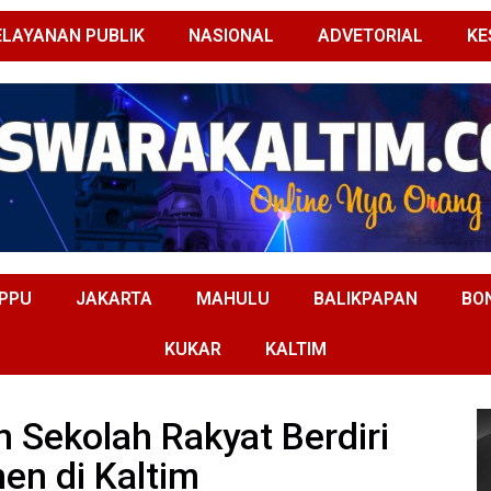
ELAYANAN PUBLIK
NASIONAL
ADVETORIAL
KE
PPU
JAKARTA
MAHULU
BALIKPAPAN
BO
KUKAR
KALTIM
 Sekolah Rakyat Berdiri
en di Kaltim