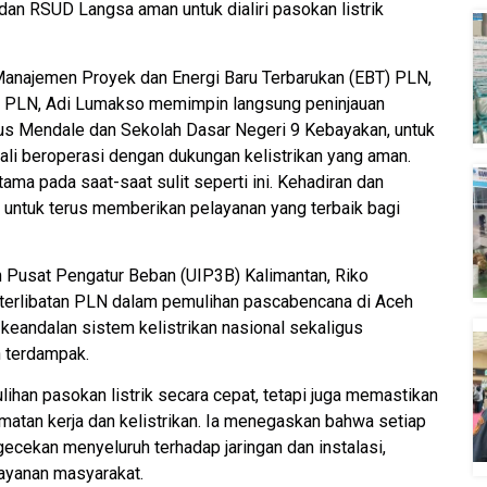
 dan RSUD Langsa aman untuk dialiri pasokan listrik
Manajemen Proyek dan Energi Baru Terbarukan (EBT) PLN,
o PLN, Adi Lumakso memimpin langsung peninjauan
ddus Mendale dan Sekolah Dasar Negeri 9 Kebayakan, untuk
ali beroperasi dengan dukungan kelistrikan yang aman.
ama pada saat-saat sulit seperti ini. Kehadiran dan
 untuk terus memberikan pelayanan yang terbaik bagi
 Pusat Pengatur Beban (UIP3B) Kalimantan, Riko
rlibatan PLN dalam pemulihan pascabencana di Aceh
andalan sistem kelistrikan nasional sekaligus
 terdampak.
ihan pasokan listrik secara cepat, tetapi juga memastikan
matan kerja dan kelistrikan. Ia menegaskan bahwa setiap
ecekan menyeluruh terhadap jaringan dan instalasi,
layanan masyarakat.