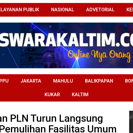
ELAYANAN PUBLIK
NASIONAL
ADVETORIAL
KE
PPU
JAKARTA
MAHULU
BALIKPAPAN
BO
KUKAR
KALTIM
wan PLN Turun Langsung
 Pemulihan Fasilitas Umum