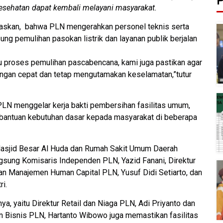
P
 kesehatan dapat kembali melayani masyarakat.
askan, bahwa PLN mengerahkan personel teknis serta
ung pemulihan pasokan listrik dan layanan publik berjalan
 proses pemulihan pascabencana, kami juga pastikan agar
dengan cepat dan tetap mengutamakan keselamatan,”tutur
PLN menggelar kerja bakti pembersihan fasilitas umum,
an bantuan kebutuhan dasar kepada masyarakat di beberapa
Masjid Besar Al Huda dan Rumah Sakit Umum Daerah
sung Komisaris Independen PLN, Yazid Fanani, Direktur
an Manajemen Human Capital PLN, Yusuf Didi Setiarto, dan
ri.
nya, yaitu Direktur Retail dan Niaga PLN, Adi Priyanto dan
 Bisnis PLN, Hartanto Wibowo juga memastikan fasilitas