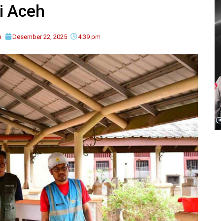
i Aceh
m
Desember 22, 2025
4:39 pm