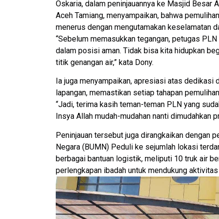
Oskaria, dalam peninjauannya ke Masjid Besar
Aceh Tamiang, menyampaikan, bahwa pemulihan p
menerus dengan mengutamakan keselamatan da
“Sebelum memasukkan tegangan, petugas PLN 
dalam posisi aman. Tidak bisa kita hidupkan be
titik genangan air,” kata Dony.
Ia juga menyampaikan, apresiasi atas dedikasi d
lapangan, memastikan setiap tahapan pemulihan
“Jadi, terima kasih teman-teman PLN yang sudah l
Insya Allah mudah-mudahan nanti dimudahkan pr
Peninjauan tersebut juga dirangkaikan dengan 
Negara (BUMN) Peduli ke sejumlah lokasi terda
berbagai bantuan logistik, meliputi 10 truk air ber
perlengkapan ibadah untuk mendukung aktivitas