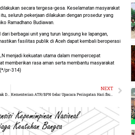
a dilakukan secara tergesa-gesa. Keselamatan masyarakat
 itu, seluruh pekerjaan dilakukan dengan prosedur yang
r Riko Ramadhano Budiawan.
 dari berbagai unit yang turun langsung ke lapangan,
astikan fasilitas publik di Aceh dapat kembali beroperasi
PLN menjadi kekuatan utama dalam mempercepat
apat memberikan rasa aman serta membantu masyarakat
(*/pr-314)
NEXT
H. La Ode Nasir,SE : Pasar Dan Dunia Usaha Bicara Hak Dalam Sosialisasi Penguatan Demokrasi Daerah ke 12
Kementerian ATR/BPN Gelar Upacara Peringatan Hari Ibu ke-97: Penghargaan Bangsa terhadap Perjuangan Perempuan