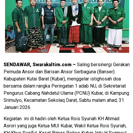
S
ENDAWAR, Swarakaltim.com –
Saling bersinergi Gerakan
Pemuda Ansor dan Barisan Ansor Serbaguna (Banser)
Kabupaten Kutai Barat (Kubar), menggelar istighosah doa
bersama dalam rangka Peringatan 1 adab NU, di Sekretariat
Pengurus Cabang Nahdatul Ulama (PCNU) Kubar, di Kampung
Srimulyo, Kecamatan Sekolaq Darat, Sabtu malam ahad, 31
Januari 2026.
Kegiatan ini di hadiri oleh Ketua Rois Syuriah KH Ahmad
Asrori yang juga Ketua MUI Kubar, Wakil Ketua Rois Syuriah,
KH Khus Syaiful, Kasat Bimas Polres Kubar, Iptu H Syamsul,