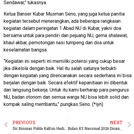
Sendawar,” tukasnya.
Ketua Banser Kubar Musman Seno, yang juga ketua panitia
kegiatan tersebut menerangkan, ada beberapa rangkaian
kegiatan dalam peringatan 1 Abad NU di Kubar, yakni doa
bersama untuk para pendiri dan pejuang NU, gema shalawat,
khaul akbar, pemotongan nasi tumpeng dan doa untuk
keselamatan bangsa.
“Kegiatan ini seperti ini memiliki potensi yang cukup besar
jika dikelola dengan baik. Hal itu salah satunya terbukti
dengan kegiatan yang direncanakan secara sederhana ini bisa
berjalan dengan baik. Secara efektif kepanitiaan ini dibentuk
dan langsung bekerja. Untuk itu kami berharap para pengurus
NU, badan otonom dan semua warga NU bisa lebih solid dan
kompak saling membantu,” pungkas Seno. (*iyn)
PREVIOUS
NEXT
Dir Binmas Polda Kaltim Hadiri Harlah 1 Abad Miladiyah NU dan Isra Mi’raj di IKN Nusantara
Bulan K3 Nasional 2026 Dicanangkan di Balikpapan, Polda Kaltim Dukung Penerapan K3