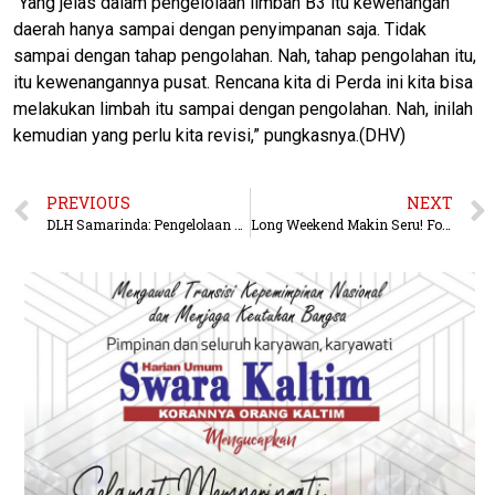
“Yang jelas dalam pengelolaan limbah B3 itu kewenangan
daerah hanya sampai dengan penyimpanan saja. Tidak
sampai dengan tahap pengolahan. Nah, tahap pengolahan itu,
itu kewenangannya pusat. Rencana kita di Perda ini kita bisa
melakukan limbah itu sampai dengan pengolahan. Nah, inilah
kemudian yang perlu kita revisi,” pungkasnya.(DHV)
PREVIOUS
NEXT
DLH Samarinda: Pengelolaan Limbah B3 Terkendali, Belum Ada Temuan Pencemaran
Long Weekend Makin Seru! Four Points Balikpapan Sulap Akhir Pekan Jadi Arena Liburan, Kreativitas dan Family Time