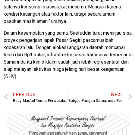
satunya konsumsi masyarakat menurun. Mungkin karena
kondisi keuangan atau faktor lain, tetapi secara umum
pasokan masih aman,” urainya.
​Dalam kesempatan yang sama, Saefuddin turut meninjau sisa
proyek pengerjaan lapak Pasar Segiri pascamusibah
kebakaran lalu. Dengan alokasi anggaran daerah mencapai
lebih dari Rp1 miliar, infrastruktur pasar tradisional terbesar di
Samarinda itu kini diklaim sudah jauh lebih representatif dan
siap melayani aktivitas niaga jelang hari besar keagamaan.
(DHV)
PREVIOUS
NEXT
Rudy Mas’ud Temui Perwakilan Massa, Aksi Demo di Kantor Gubernur Berakhir Aman dan Kondusif
Satgas Pangan Samarinda Pelototi Jalur Distribusi, Siap Sikat Penyelundup Bahan Pokok Jelang Idul Adha