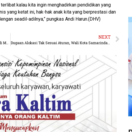
 terlibat kalau kita ingin menghadirkan pendidikan yang
nis yang ketat ini, hak-hak anak kita yang berprestasi dan
engan seadil-adilnya,” pungkas Andi Harun.(DHV)
NEXT
Ramadhipa Impresif, Melesat Raih Podium Perdana di Moto3 Junior Barcelona
Dugaan Alokasi Tak Sesuai Aturan, Wali Kota Samarinda Minta Inspektorat Audit Dana BOS Sekolah