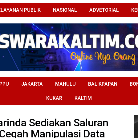
ELAYANAN PUBLIK
NASIONAL
ADVETORIAL
KE
PPU
JAKARTA
MAHULU
BALIKPAPAN
BO
KUKAR
KALTIM
rinda Sediakan Saluran
Cegah Manipulasi Data