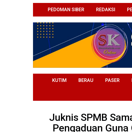
PEDOMAN SIBER
REDAKSI
P
KUTIM
BERAU
PASER
Juknis SPMB Sama
Pengaduan Guna 