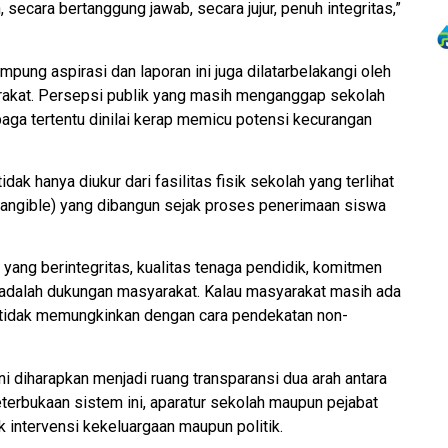
 secara bertanggung jawab, secara jujur, penuh integritas,”
ung aspirasi dan laporan ini juga dilatarbelakangi oleh
yarakat. Persepsi publik yang masih menganggap sekolah
aga tertentu dinilai kerap memicu potensi kecurangan
dak hanya diukur dari fasilitas fisik sekolah yang terlihat
intangible) yang dibangun sejak proses penerimaan siswa
 yang berintegritas, kualitas tenaga pendidik, komitmen
r adalah dukungan masyarakat. Kalau masyarakat masih ada
 tidak memungkinkan dengan cara pendekatan non-
ni diharapkan menjadi ruang transparansi dua arah antara
eterbukaan sistem ini, aparatur sekolah maupun pejabat
 intervensi kekeluargaan maupun politik.