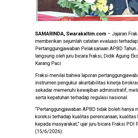
SAMARINDA, Swarakaltim.com
– Jajaran Fra
memberikan sejumlah catatan evaluasi terhad
Pertanggungjawaban Pelaksanaan APBD Tahun 
langsung oleh juru bicara fraksi, Didik Agung E
Karang Paci.
Fraksi menilai bahwa laporan pertanggungjawaba
instrumen pengukur akuntabilitas kinerja birokra
sekadar memenuhi kewajiban administratif, mel
serta kepatuhan terhadap regulasi nasional.
“Pertanggungjawaban APBD tidak boleh hanya menj
koreksi terhadap kualitas perencanaan, kualitas
kepada masyarakat,” ujar juru bicara Fraksi PD
(15/6/2026).