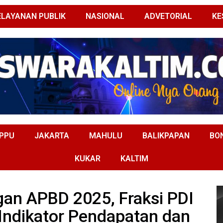
ELAYANAN PUBLIK
NASIONAL
ADVETORIAL
KE
PPU
JAKARTA
MAHULU
BALIKPAPAN
BO
KUKAR
KALTIM
gan APBD 2025, Fraksi PDI
Indikator Pendapatan dan