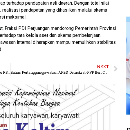
ap terhadap pendapatan asli daerah. Dengan total nilai
h, realisasi pendapatan yang dihasilkan melalui skema
nsi maksimal.
t, Fraksi PDI Perjuangan mendorong Pemerintah Provinsi
terhadap tata kelola aset dan skema pembelanjaan.
gawasan internal diharapkan mampu memulihkan stabilitas
)
NEXT
Tinggi Peminat, Dinkes Berau Pastikan Seleksi Dokter RSUD Baru Tetap Ketat
Bahas Pertanggungjawaban APBD, Demokrat-PPP Beri Catatan Soal Pola Perencanaan Pengadaan Dadakan