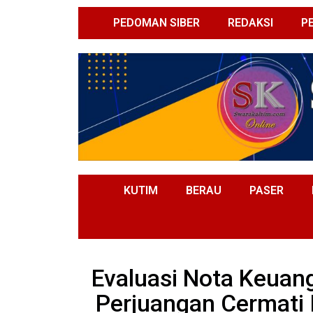
PEDOMAN SIBER
REDAKSI
P
KUTIM
BERAU
PASER
Evaluasi Nota Keuan
Perjuangan Cermati 