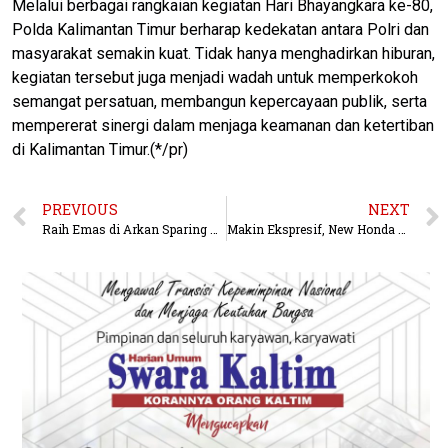
Melalui berbagai rangkaian kegiatan Hari Bhayangkara ke-80,
Polda Kalimantan Timur berharap kedekatan antara Polri dan
masyarakat semakin kuat. Tidak hanya menghadirkan hiburan,
kegiatan tersebut juga menjadi wadah untuk memperkokoh
semangat persatuan, membangun kepercayaan publik, serta
mempererat sinergi dalam menjaga keamanan dan ketertiban
di Kalimantan Timur.(*/pr)
PREVIOUS
NEXT
Raih Emas di Arkan Sparing Night Vol. 10, Bripda Wahid Fajar Harumkan Nama Satbrimob Polda Kaltim
Makin Ekspresif, New Honda BeAT Hadir Sesuai Gaya Hidup Terkini