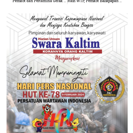
Pemkot dan Pertamina Gerak Cepat Tangani Keluhan Sebaran Debu, Hasil Uji Laboratorium Ditunggu
Raih WTP, Pemkot Balikpapan Tegaskan APBD Harus Tuntas Atasi Banjir, Sekolah, dan Air Bersih