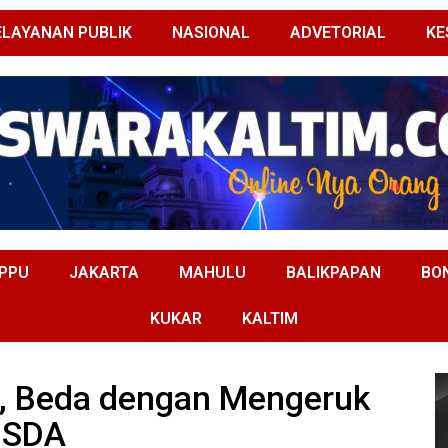
ELAYANAN PUBLIK
NASIONAL
ADVETORIAL
KE
PPU
JAKARTA
MAHULU
BALIKPAPAN
BO
KUKAR
KALTIM
ak, Beda dengan Mengeruk
SDA