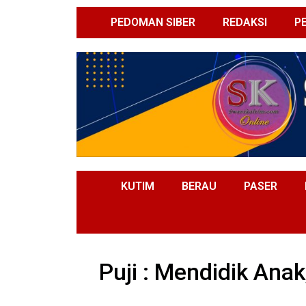
PEDOMAN SIBER
REDAKSI
P
KUTIM
BERAU
PASER
Puji : Mendidik An