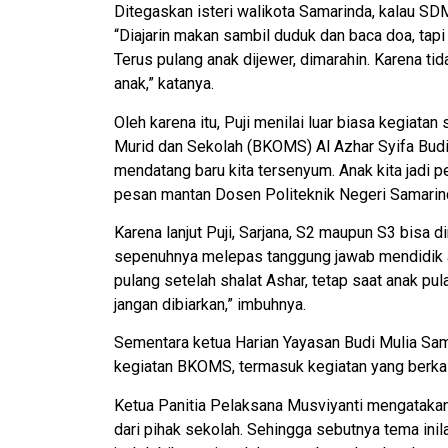
Ditegaskan isteri walikota Samarinda, kalau SDM 
“Diajarin makan sambil duduk dan baca doa, tapi p
Terus pulang anak dijewer, dimarahin. Karena tida
anak,” katanya.
Oleh karena itu, Puji menilai luar biasa kegiat
Murid dan Sekolah (BKOMS) Al Azhar Syifa Budi 
mendatang baru kita tersenyum. Anak kita jadi peja
pesan mantan Dosen Politeknik Negeri Samarind
Karena lanjut Puji, Sarjana, S2 maupun S3 bisa di
sepenuhnya melepas tanggung jawab mendidik a
pulang setelah shalat Ashar, tetap saat anak p
jangan dibiarkan,” imbuhnya.
Sementara ketua Harian Yayasan Budi Mulia Sa
kegiatan BKOMS, termasuk kegiatan yang berka
Ketua Panitia Pelaksana Musviyanti mengatakan
dari pihak sekolah. Sehingga sebutnya tema inil