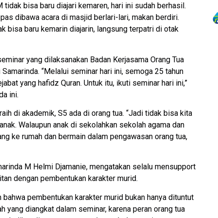
tidak bisa baru diajari kemaren, hari ini sudah berhasil.
as dibawa acara di masjid berlari-lari, makan berdiri.
k bisa baru kemarin diajarin, langsung terpatri di otak
an seminar yang dilaksanakan Badan Kerjasama Orang Tua
Samarinda. “Melalui seminar hari ini, semoga 25 tahun
bat yang hafidz Quran. Untuk itu, ikuti seminar hari ini,”
a ini.
raih di akademik, S5 ada di orang tua. “Jadi tidak bisa kita
nak. Walaupun anak di sekolahkan sekolah agama dan
ulang ke rumah dan bermain dalam pengawasan orang tua,
marinda M Helmi Djamanie, mengatakan selalu mensupport
itan dengan pembentukan karakter murid.
 bahwa pembentukan karakter murid bukan hanya dituntut
ah yang diangkat dalam seminar, karena peran orang tua