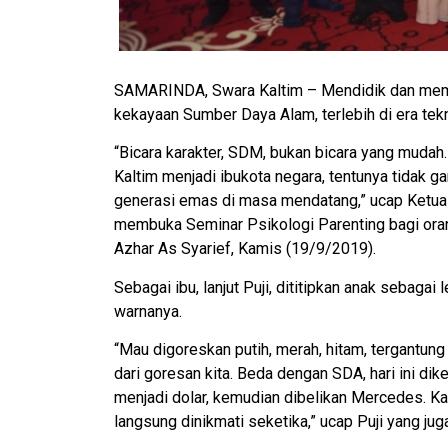
SAMARINDA, Swara Kaltim – Mendidik dan memb
kekayaan Sumber Daya Alam, terlebih di era te
“Bicara karakter, SDM, bukan bicara yang muda
Kaltim menjadi ibukota negara, tentunya tidak 
generasi emas di masa mendatang,” ucap Ketua
membuka Seminar Psikologi Parenting bagi orang
Azhar As Syarief, Kamis (19/9/2019).
Sebagai ibu, lanjut Puji, dititipkan anak sebag
warnanya.
“Mau digoreskan putih, merah, hitam, tergantung 
dari goresan kita. Beda dengan SDA, hari ini dike
menjadi dolar, kemudian dibelikan Mercedes. Kal
langsung dinikmati seketika,” ucap Puji yang ju