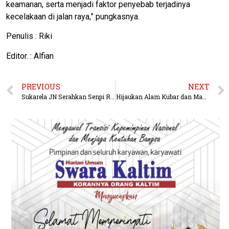
keamanan, serta menjadi faktor penyebab terjadinya
kecelakaan di jalan raya,” pungkasnya.
Penulis : Riki
Editor. : Alfian
PREVIOUS
NEXT
Sukarela JN Serahkan Senpi Rakitan ke Satgas Pamtas RI-Malaysia
Hijaukan Alam Kubar dan Mahulu, Kapolres Kubar Ajak Masyarakat Menanam Pohon