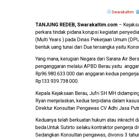
Swarakaltim
TANJUNG REDEB, Swarakaltim.com
– Kejaksa
perkara tindak pidana korupsi kegiatan penyedi
(Multi Years ) pada Dinas Pekerjaan Umum (DP
bentuk uang tunai dari Dua tersangka yaitu Konsu
Yang mana, kerugian Negara dari Sarana Air Bersi
penganggaran melalui APBD Berau yaitu angga
Rp96.980.633.000 dan anggaran kedua pengerj
Rp133.939.738.000.
Kepala Kejaksaan Berau, Jufri SH MH didamping
Ryan menjelaskan, kedua terpidana dalam kasus i
Direktur Konsultan Pengawas CV Adhi Jasa Putr
Keduanya telah berkuatan hukum atau inkracht 
beda.Untuk Sutirto selaku kontraktor pengerja 
Sedangkan Konsultan pengawas, divonis 3 tahu