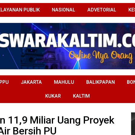
ELAYANAN PUBLIK
NASIONAL
ADVETORIAL
KE
PPU
JAKARTA
MAHULU
BALIKPAPAN
BO
KUKAR
KALTIM
n 11,9 Miliar Uang Proyek
Air Bersih PU