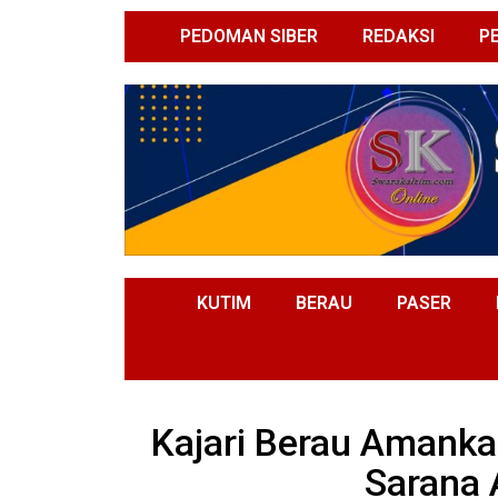
PEDOMAN SIBER
REDAKSI
P
KUTIM
BERAU
PASER
Kajari Berau Amanka
Sarana 