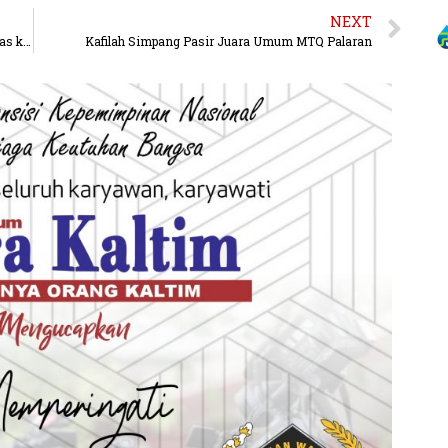
NEXT
Satlantas Polres Kubar Gencar Sosialisasi Berlalulintas ke Sekolah
Kafilah Simpang Pasir Juara Umum MTQ Palaran