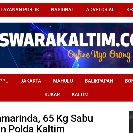
ELAYANAN PUBLIK
NASIONAL
ADVETORIAL
KE
PPU
JAKARTA
MAHULU
BALIKPAPAN
BO
KUKAR
KALTIM
amarinda, 65 Kg Sabu
n Polda Kaltim