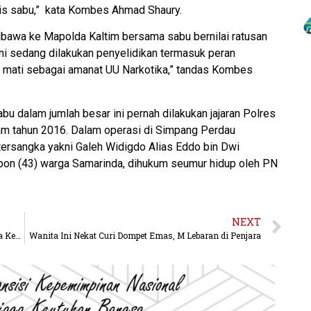
nis sabu,” kata Kombes Ahmad Shaury.
awa ke Mapolda Kaltim bersama sabu bernilai ratusan
“Kini sedang dilakukan penyelidikan termasuk peran
mati sebagai amanat UU Narkotika,” tandas Kombes
u dalam jumlah besar ini pernah dilakukan jajaran Polres
am tahun 2016. Dalam operasi di Simpang Perdau
tersangka yakni Galeh Widigdo Alias Eddo bin Dwi
pon (43) warga Samarinda, dihukum seumur hidup oleh PN
NEXT
Awas Transmisi Lokal, Akibat Surat Bebas Karantina Kedua Ustadz, Ternyata Swab Tes Positif Covid-19
Wanita Ini Nekat Curi Dompet Emas, M Lebaran di Penjara