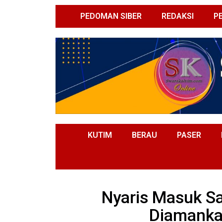
PEDOMAN SIBER
REDAKSI
P
KUTIM
BERAU
PASER
Nyaris Masuk S
Diamanka