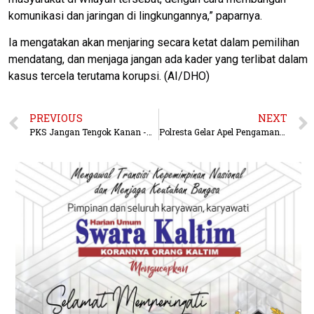
komunikasi dan jaringan di lingkungannya,” paparnya.
Ia mengatakan akan menjaring secara ketat dalam pemilihan
mendatang, dan menjaga jangan ada kader yang terlibat dalam
kasus tercela terutama korupsi. (AI/DHO)
PREVIOUS
NEXT
PKS Jangan Tengok Kanan -Kiri -HABIB ABOE : ” Waktunya Pake Kacamata Kuda”
Polresta Gelar Apel Pengamanan Terpadu Pergantian Tahun Baru, Kerahkan 725 Personel